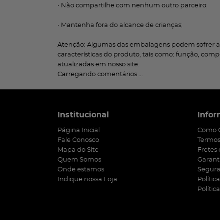
• Não compartilhe com nenhum outro parceiro;
• Mantenha fora do alcance de crianças;
Atenção: Algumas das embalagens podem sofrer al
características do produto, tais como: função, co
atualizadas em nosso site.
Carregando comentários ...
Institucional
Infor
Página Inicial
Como 
Fale Conosco
Termos
Mapa do Site
Fretes
Quem Somos
Garant
Onde estamos
Segur
Indique nossa Loja
Polític
Polític