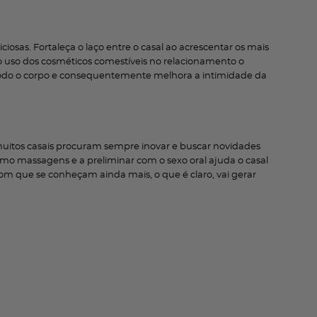
ciosas. Fortaleça o laço entre o casal ao acrescentar os mais
r o uso dos cosméticos comestíveis no relacionamento o
 todo o corpo e consequentemente melhora a intimidade da
uitos casais procuram sempre inovar e buscar novidades
omo massagens e a preliminar com o sexo oral ajuda o casal
om que se conheçam ainda mais, o que é claro, vai gerar