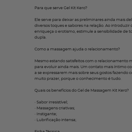
Para que serve Gel Kit Kero?
Ele serve para deixar as preliminares ainda mais deli
diversos toques e sabores na relação. Ao introduzi
enriqueça o erotismo, estimule a sensibilidade de
dupla.
Como a massagem ajuda o relacionamento?
Mesmo estando satisfeitos com o relacionamento m
para evoluir ainda mais. Um contato mais íntimo c
a se expressarem mais sobre seus gostos fazendo c
muito prazer, porque o conhecimento é tudo.
Quais os benefícios do Gel de Massagem Kit Kero?
• Sabor irresistível;
• Massagens criativas;
• Instigante;
• Lubrificação intensa;
Ficha Técnica