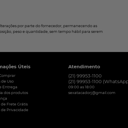
terações por parte do fornecedor, permanecendo as
mposição, peso e quantidade, sem tempo hábil para serem
mações Úteis
Atendimento
(21)
99953-1100
Comprar
(21)
99953-1100
(WhatsApp
 de Uso
 e Entrega
09:00 as 18:00
ia dos produtos
sexatacadorj@gmail.com
ança
a de Frete Grátis
a de Privacidade