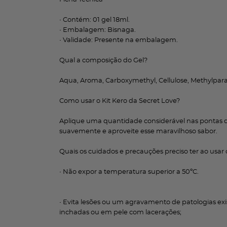
• Contém: 01 gel 18ml.
• Embalagem: Bisnaga.
• Validade: Presente na embalagem.
Qual a composição do Gel?
Aqua, Aroma, Carboxymethyl, Cellulose, Methylpara
Como usar o Kit Kero da Secret Love?
Aplique uma quantidade considerável nas pontas 
suavemente e aproveite esse maravilhoso sabor.
Quais os cuidados e precauções preciso ter ao usar 
• Não expor a temperatura superior a 50ºC.
• Evita lesões ou um agravamento de patologias exi
inchadas ou em pele com lacerações;