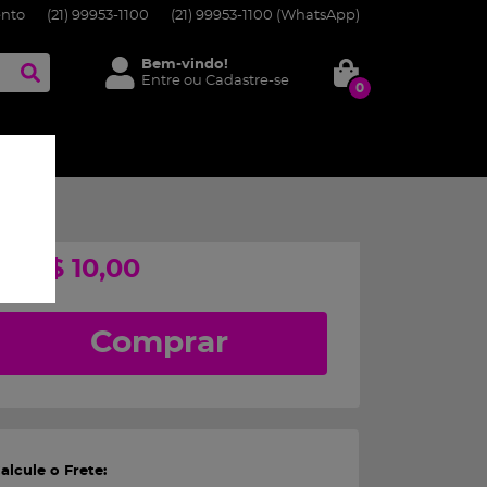
nto
(21)
99953-1100
(21)
99953-1100
(WhatsApp)
Bem-vindo!
Entre
ou
Cadastre-se
0
s
R$ 10,00
POR
Comprar
alcule o Frete: