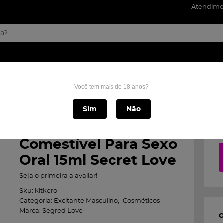
Atendime
Home
Cosméticos
Perfumes
Cinta e protese
Você tem mais de 18 anos?
ero Gel Comestível Para Sexo Oral 15ml Secret Love
Sim
Não
Kit Kero Gel
Comestível Para Sexo
Oral 15ml Secret Love
Seja o primeira a avaliar!
Sku:
kitkero
Categoria:
Excitante Masculino
Cosméticos
Marca:
Segred Love
C