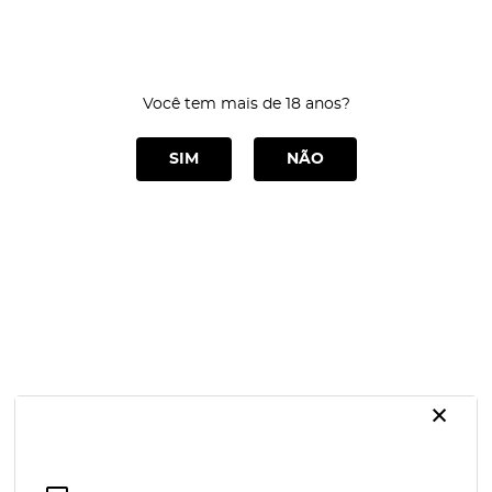
0
Você tem mais de 18 anos?
CATEGORIAS
SIM
NÃO
Cinta e proteses
Home
Cinta e proteses
ORDENAR POR
Selecione
×